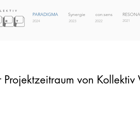
PARADIGMA
Synergie
con:sens
RESON
2021
2024
2023
2022
er Projektzeitraum von Kollekti