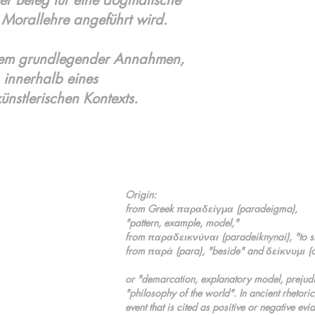
ver Beleg für eine dogmatische
Morallehre angeführt wird.
stem grundlegender Annahmen,
 innerhalb eines
ünstlerischen Kontexts.
Origin:
from Greek παραδείγμα (paradeigma),
"pattern, example, model,"
from παραδεικνύναι (paradeiknynai), "to s
from παρά (para), "beside" and δείκνυμι (d
or "demarcation, explanatory model, prejudi
"philosophy of the world". In ancient rhetor
event that is cited as positive or negative e