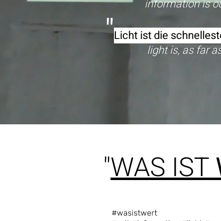
information is our 
"
Licht ist die schnelle
light is, as far
"
WAS IST
#wasistwert