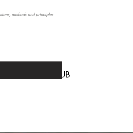
tions, methods and principles
Galerie KUB