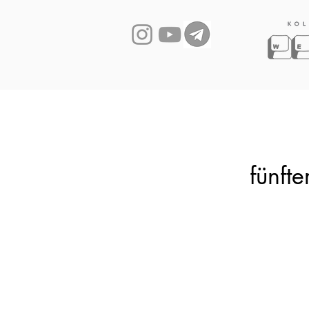
fünft