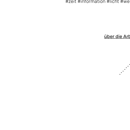
#zeit #information #licht #we
über die Ar
. . . . . . 