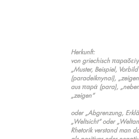
Herkunft:
von griechisch παραδεί
„Muster, Beispiel, Vorbi
(paradeiknynai), „zeigen,
aus παρά (para), „neben
„zeigen“
oder „Abgrenzung, Erklär
„Weltsicht“ oder „Weltan
Rhetorik verstand man da