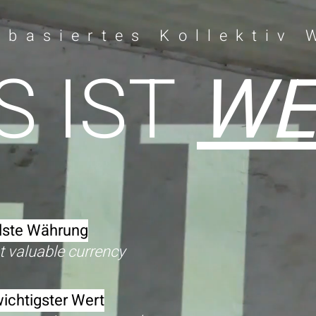
tbasiertes Kollektiv
 IST
WE
llste Währung
t valuable currency
wichtigster Wert