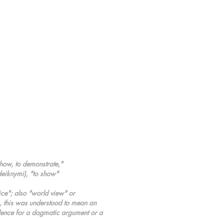
how, to demonstrate,"
eiknymi), "to show"
ce"; also "world view" or
ic, this was understood to mean an
vidence for a dogmatic argument or a