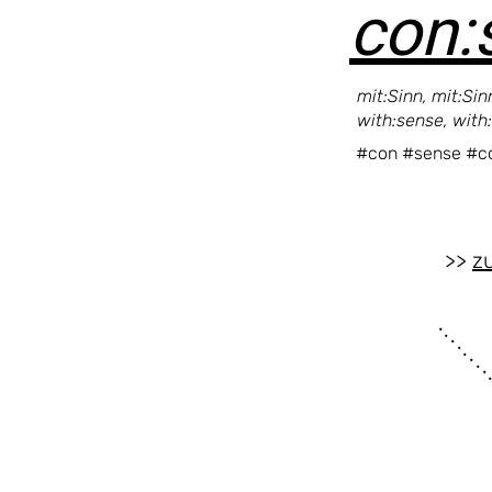
con:
mit:Sinn, mit:Si
with:sense, with
#con #sense #c
>>
z
. . . . . . . 