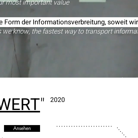
most important value
ste Form der Informationsverbreitung, soweit wi
 as we know, the fastest way to transport informa
Jahrest
WERT
"
2020
. . . . . . . . . . . . . . . . . . . . . . .
. . . . . . . . . . .
Ansehen