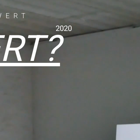
 WERT
RT?
2020