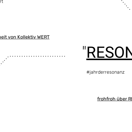
rt
beit von Kollektiv WERT
"
RESO
. . . . . . . . . . . . . . . . . . . . . . . .
. . . . . .
#jahrderresonanz
frohfroh über