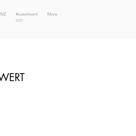
ANZ
#wasistwert
More
2020
v WERT