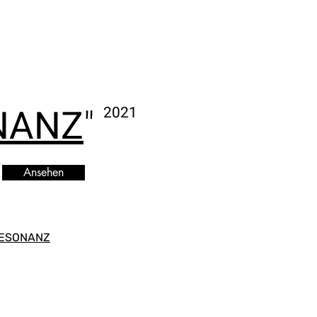
NANZ
"
2021
Ansehen
 RESONANZ