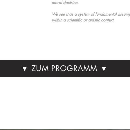
moral doctrine.
We see it as a system of fundamental assump
within a scientific or artistic context.
▼ ZUM PROGRAMM ▼