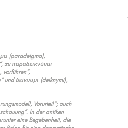
γμα (paradeigma),
ld“, zu παραδεικνύναι
 vorführen“,
“ und δείκνυμι (deiknymi),
ungsmodell, Vorurteil“; auch
schauung“. In der antiken
runter eine Begebenheit, die