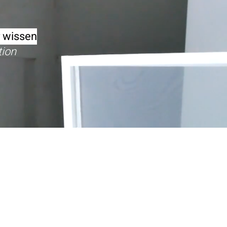
r wissen
tion
hemen von
Kollektiv
WERT
 .