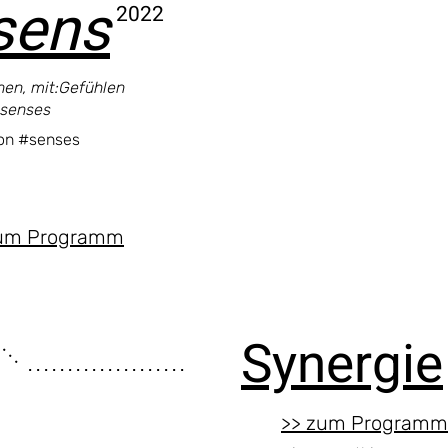
sens
2022
nnen, mit:Gefühlen
:senses
on #senses
um Programm
. . . . .
Synergie
. . . . . . . . . . . . . . . . . . . .
>> zum Programm