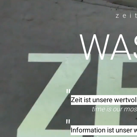
zei
WAS
"
Zeit ist unsere wertvo
time is our mos
"
Information ist unser 