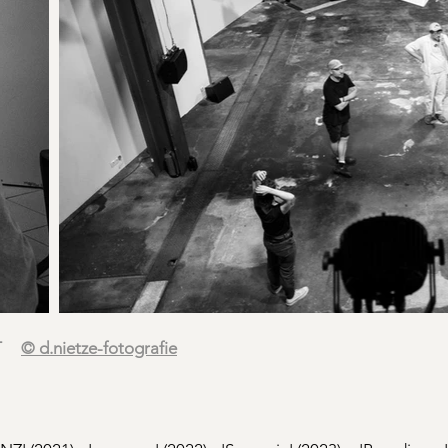
T
© d.nietze-fotografie