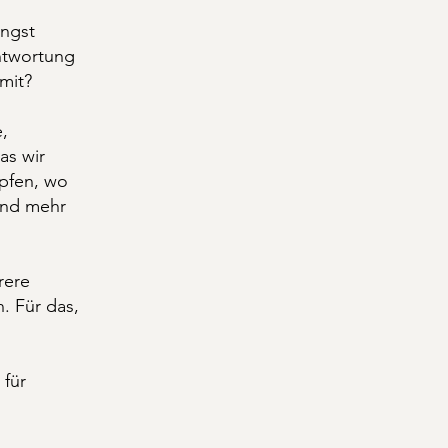
ängst
antwortung
mit?
,
as wir
pfen, wo
mand mehr
rere
. Für das,
 für