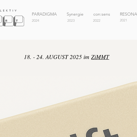
PARADIGMA
Synergie
con:sens
RESON
2021
2024
2023
2022
18. - 24. AUGUST 2025 im
ZiMMT