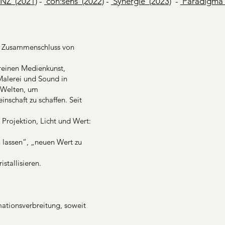
Z' (2021)
-
'con:sens' (2022)
-
'Synergie' (2023)
-
'Paradigma'
r Zusammenschluss von
ereinen Medienkunst,
Malerei und Sound in
n Welten, um
nschaft zu schaffen. Seit
 Projektion, Licht und Wert:
u lassen“, „neuen Wert zu
stallisieren.
rmationsverbreitung, soweit