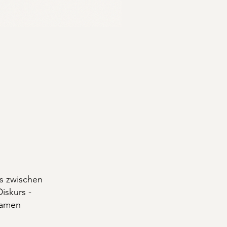
as zwischen
iskurs -
samen