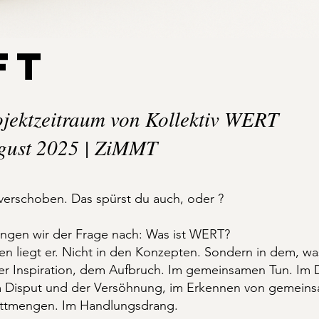
FT
ojektzeitraum von Kollektiv WERT
ugust 2025 | ZiMMT
 verschoben. Das spürst du auch, oder ?​
ingen wir der Frage nach: Was ist WERT?
en liegt er. Nicht in den Konzepten. Sondern in dem, w
der Inspiration, dem Aufbruch. Im gemeinsamen Tun. Im D
m Disput und der Versöhnung, im Erkennen von gemein
ttmengen. Im Handlungsdrang.