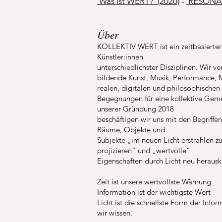
'Was ist WERT?' (2020)
-
'RESONAN
Über
KOLLEKTIV WERT ist ein zeitbasierte
Künstler:innen
unterschiedlichster Disziplinen. Wir v
bildende Kunst, Musik, Performance, 
realen, digitalen und philosophische
Begegnungen für eine kollektive Gemei
unserer Gründung 2018
beschäftigen wir uns mit den Begriffen
Räume, Objekte und
Subjekte „im neuen Licht erstrahlen z
projizieren“ und „wertvolle“
Eigenschaften durch Licht neu herauskri
Zeit ist unsere wertvollste Währung
Information ist der wichtigste Wert
Licht ist die schnellste Form der Info
wir wissen.