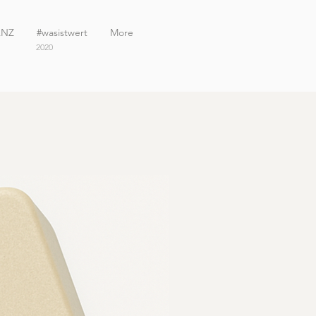
ANZ
#wasistwert
More
2020