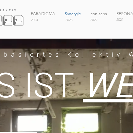
PARADIGMA
Synergie
con:sens
RESON
2021
2024
2023
2022
tbasiertes Kollektiv
 IST
WE