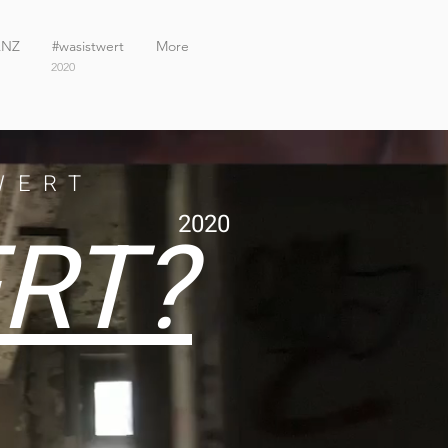
ANZ
#wasistwert
More
2020
 WERT
RT?
2020