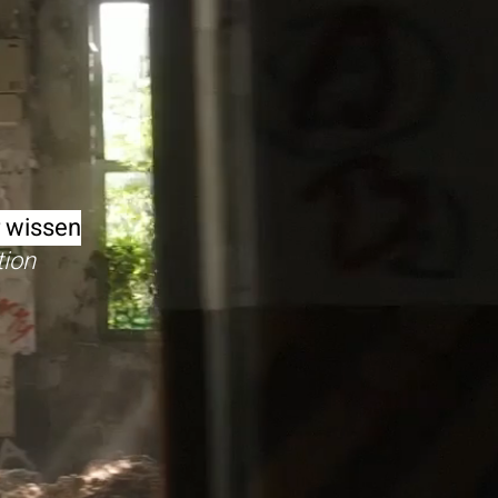
r wissen
tion