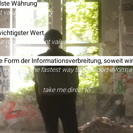
llste Währung
t valuable currency
wichtigster Wert
most important value
ste Form der Informationsverbreitung, soweit wi
 as we know, the fastest way to transport informa
take me direct to