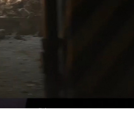
hemen von
Kollektiv
WERT