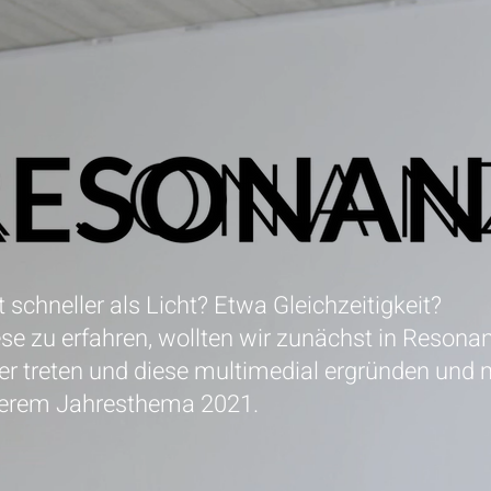
 schneller als Licht? Etwa Gleichzeitigkeit?
se zu erfahren, wollten wir zunächst in Resona
er treten und diese multimedial ergründen und 
erem Jahresthema 2021.