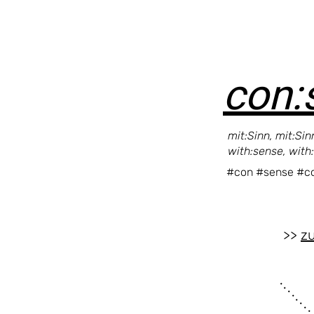
con:
mit:Sinn, mit:Si
with:sense, with
#con #sense #c
>>
z
. . . . . . . 