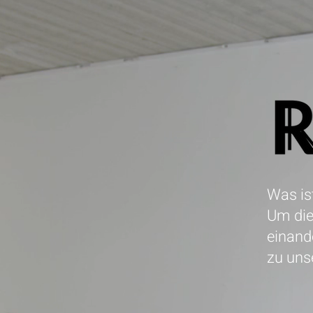
Was ist
Um die
einand
zu uns