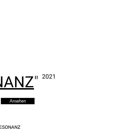
 .
NANZ
"
2021
Ansehen
 RESONANZ