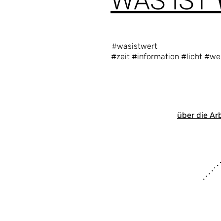
"
WAS IST
#wasistwert
#zeit #information #licht #we
über die Ar
. . . . . . 