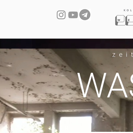
zei
WAS