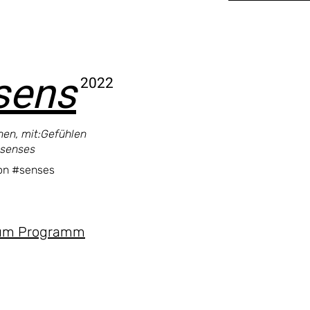
sens
2022
nnen, mit:Gefühlen
:senses
on #senses
um Programm
. . . . .