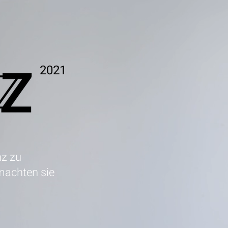
2021
nz zu
machten sie