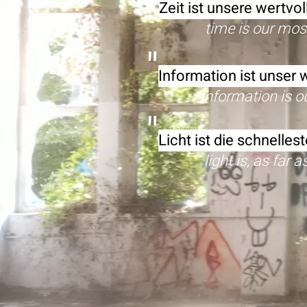
"
Zeit ist unsere wertvo
time is our mos
"
Information ist unser 
information is our 
"
Licht ist die schnelle
light is, as far