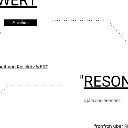
WERT
"
. . . . . . . . . . . . . . . . . . . . . . .
. . . . . . . . . . .
Ansehen
rt
beit von Kollektiv WERT
"
RESO
. . . . . . . . . . . . . . . . . . . . . . . .
. . . . . .
#jahrderresonanz
frohfroh über