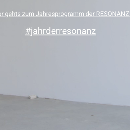
er gehts zum Jahresprogramm der RESONANZ 
#jahrderresonanz