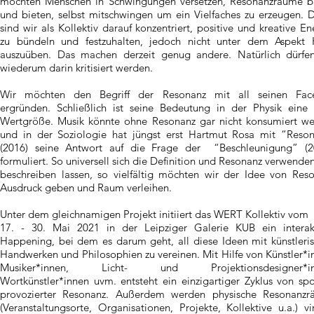
möchten Menschen in Schwingungen versetzen, Resonanzräume 
und bieten, selbst mitschwingen um ein Vielfaches zu erzeugen. 
sind wir als Kollektiv darauf konzentriert, positive und kreative En
zu bündeln und festzuhalten, jedoch nicht unter dem Aspekt K
auszuüben. Das machen derzeit genug andere. Natürlich dürfe
wiederum darin kritisiert werden.
Wir möchten den Begriff der Resonanz mit all seinen Face
ergründen. Schließlich ist seine Bedeutung in der Physik eine 
Wertgröße. Musik könnte ohne Resonanz gar nicht konsumiert w
und in der Soziologie hat jüngst erst Hartmut Rosa mit “Reso
(2016) seine Antwort auf die Frage der “Beschleunigung” (
formuliert. So universell sich die Definition und Resonanz verwende
beschreiben lassen, so vielfältig möchten wir der Idee von Res
Ausdruck geben und Raum verleihen.
Unter dem gleichnamigen Projekt initiiert das WERT Kollektiv vom
17. - 30. Mai 2021 in der Leipziger Galerie KUB ein interak
Happening, bei dem es darum geht, all diese Ideen mit künstleri
Handwerken und Philosophien zu vereinen. Mit Hilfe von Künstler*i
Musiker*innen, Licht- und Projektionsdesigner*in
Wortkünstler*innen uvm. entsteht ein einzigartiger Zyklus von sp
provozierter Resonanz. Außerdem werden physische Resonanz
(Veranstaltungsorte, Organisationen, Projekte, Kollektive u.a.) vir