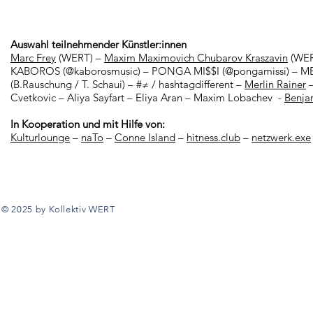
Auswahl teilnehmender Künstler:innen
Marc Frey
(WERT) –
Maxim Maximovich Chubarov Kraszavin
(WER
KABOROS (
@kaborosmusic
) – PONGA MI$$I (
@pongamissi
) – 
(B.Rauschung / T. Schaui) – #≠ / hashtagdifferent –
Merlin Rainer
–
Cvetkovic – Aliya Sayfart – Eliya Aran – Maxim Lobachev -
Benja
In Kooperation und mit Hilfe von:
Kulturlounge
–
naTo
–
Conne Island
–
hitness.club
–
netzwerk.exe
© 2025 by Kollektiv WERT