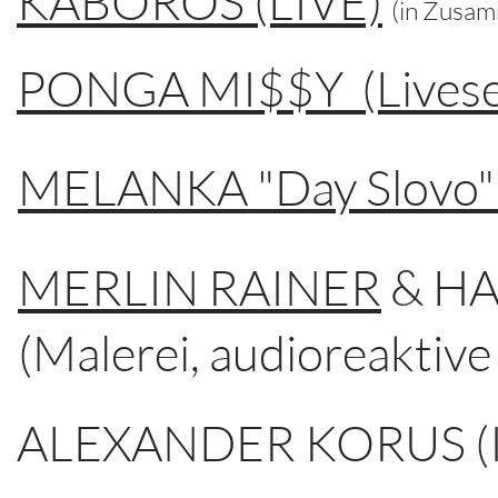
KABOROS (LIVE)
(in Zusam
PONGA MI$$Y (Livese
MELANKA "Day Slovo" 
MERLIN RAINER
& HA
(Malerei, audioreaktiv
ALEXANDER KORUS (Im