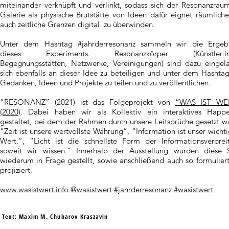
miteinander verknüpft und verlinkt, sodass sich der Resonanzrau
Galerie als physische Brutstätte von Ideen dafür eignet räumlich
auch zeitliche Grenzen digital zu überwinden.
Unter dem Hashtag #jahrderresonanz sammeln wir die Ergebn
dieses Experiments. Resonanzkörper (Künstler:in
Begegnungsstätten, Netzwerke, Vereinigungen) sind dazu eingel
sich ebenfalls an dieser Idee zu beteiligen und unter dem Hashtag
Gedanken, Ideen und Projekte zu teilen und zu veröffentlichen.
“RESONANZ” (2021) ist das Folgeprojekt von
“WAS IST WE
(2020)
. Dabei haben wir als Kollektiv ein interaktives Happ
gestaltet, bei dem der Rahmen durch unsere Leitsprüche gesetzt w
“Zeit ist unsere wertvollste Währung”, “Information ist unser wichti
Wert.”, “Licht ist die schnellste Form der Informationsverbrei
soweit wir wissen.” Innerhalb der Ausstellung wurden diese 
wiederum in Frage gestellt, sowie anschließend auch so formulier
projiziert.
www.wasistwert.info
@wasistwert
#jahrderresonanz
#wasistwert
Text: Maxim M. Chubarov Kraszavin