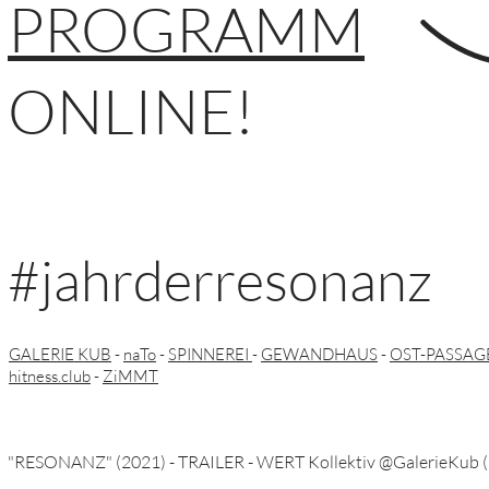
PROGRAMM
ONLINE!
#jahrderresonanz
GALERIE KUB
-
naTo
-
SPINNEREI
-
GEWANDHAUS
-
OST-PASSAG
hitness.club
-
ZiMMT
"RESONANZ" (2021) - TRAILER - WERT Kollektiv @GalerieKub (L