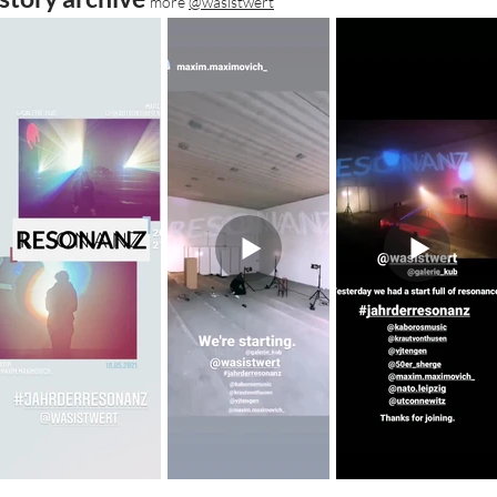
more
@wasistwert