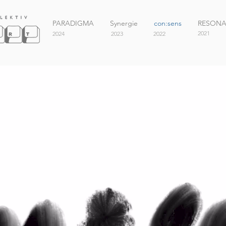
PARADIGMA
Synergie
con:sens
RESON
2021
2024
2023
2022