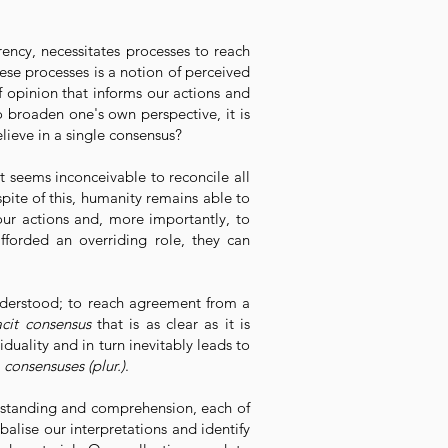
rency, necessitates processes to reach
se processes is a notion of perceived
f opinion that informs our actions and
o broaden one's own perspective, it is
lieve in a single consensus?
it seems inconceivable to reconcile all
 spite of this, humanity remains able to
our actions and, more importantly, to
forded an overriding role, they can
nderstood; to reach agreement from a
tacit consensus
that is as clear as it is
uality and in turn inevitably leads to
o
consensuses (plur.)
.
rstanding and comprehension, each of
balise our interpretations and identify