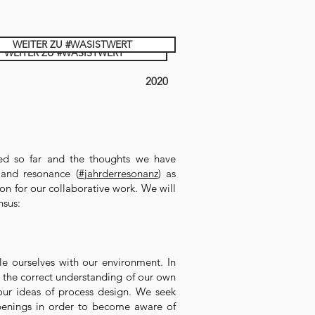
WEITER ZU #WASISTWERT
WEITER ZU #WASISTWERT
2020
ed so far and the thoughts we have
 and resonance (
#jahrderresonanz
) as
ion for our collaborative work. We will
nsus:
le ourselves with our environment. In
or the correct understanding of our own
 our ideas of process design. We seek
ppenings in order to become aware of