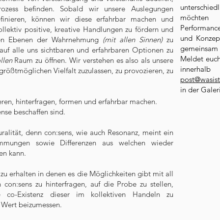
unterschied
rozess befinden. Sobald wir unsere Auslegungen
möchten 
efinieren, können wir diese erfahrbar machen und
Performance
Kollektiv positive, kreative Handlungen zu fördern und
und Konzept
allen Ebenen der Wahrnehmung
(mit allen Sinnen)
zu
gemeinsam e
auf alle uns sichtbaren und erfahrbaren Optionen zu
Meldet euch
llen
Raum zu öffnen. Wir verstehen es also als unsere
innerhal
größtmöglichen Vielfalt zuzulassen, zu provozieren, zu
post@wasist
in der Galer
tieren, hinterfragen, formen und erfahrbar machen.
ense beschaffen sind.
luralität, denn con:sens, wie auch Resonanz, meint ein
stimmungen sowie Differenzen aus welchen wieder
en kann.
zu erhalten in denen es die Möglichkeiten gibt mit all
on:sens zu hinterfragen, auf die Probe zu stellen,
 co-Existenz dieser im kollektiven Handeln zu
 Wert beizumessen.