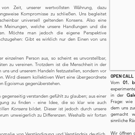
 von Zeit, unserer wertvollsten Währung, dazu
ungsweise Kompromisse zu schließen. Uns begleitet
 scheinbar universell geltenden Konsens. Also eine
 Meinungen, welche unsere Handlungen und die
gen. Möchte man jedoch die eigene Perspektive
nachzugehen: Gibt es wirklich nur den Einen von uns
r einzelnen Person aus, so scheint es unvorstellbar,
äten zu vereinen. Trotzdem ist die Menschheit in der
n uns und unserem Handeln festzustellen, sondern vor
OPEN CALL
n. Wird diesem kollektiven Wert eine übergeordnete
Vom
01. b
ren Egoismus gegenüberstehen.
experimente
in der
Gal
ch gegenseitig verstanden gefühlt zu glauben; aus einer
Frage: wie 
gung zu finden - eine Idee, die so klar wie auch
dem uns zu
illen Konsens
bildet. Dieser ist jedoch durch unsere
gemacht w
erum unweigerlich zu Differenzen. Weshalb wir fortan
sinnliche R
Wir öffnen
omalie von Verständigung und Verständnis deutlich,