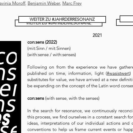
avinia Moroff
,
Benjamin Weber
,
Marc Frey
WEITER ZU #JAHRDERRESONANZ
WEITER ZU #JAHRDERRESONANZ
2021
con:sens (2022)
(mit:Sinn / mit:Sinnen)
(with:sense / with:senses)
Following on from the experience we have gather
published on time, information, light (
#wasistwert
)
substitutes for value, we have arrived at a new definit
be expanding on the concept of the Latin word conse
con:sens
(with sense, with the senses)
In the search for resonance, we continuously reconci
this process, we find ourselves in a constant search f
ideas, interpretations of our individual actions and
conventions to help us frame current events or ha