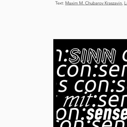
Text:
Maxim M. Chubarov Kraszavin
,
L