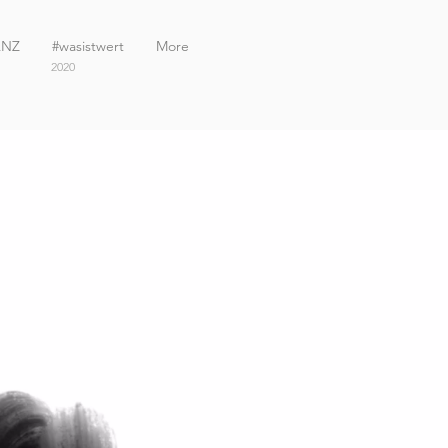
ANZ
#wasistwert
More
2020