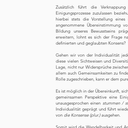
Zusätzlich führt die Verknappung
Einigungsprozesse zuzulassen bezieh
hierbei stets die Vorstellung eines
angenommene Übereinstimmung von
Bildung unseres Bewusstseins prä
erweitern, lohnt es sich der Frage 
definierten und geglaubten Konsens?
Gehen wir von der Individualität jede
diese vielen Sichtweisen und Diversit
Lage, nicht nur Widersprüche zwische
allem auch Gemeinsamkeiten zu finde
Rolle zugeschrieben, kann er dem pu
Es ist möglich in der Übereinkunft, si
gemeinsamen Perspektive eine Eini
unausgesprochen einen
stummen / st
Individualität geprägt und führt wied
von
die Konsense (plur.)
ausgehen.
Somit wird die Wandelbarkeit und An