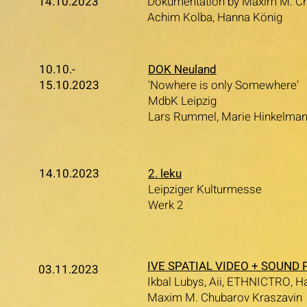
14.10.2023
Dokumentation by Maxim M. Ch
Achim Kolba, Hanna König
10.10.-
DOK Neuland
15.10.2023
'Nowhere is only Somewhere'
MdbK Leipzig
Lars Rummel, Marie Hinkelman
14.10.2023
2. leku
Leipziger Kulturmesse
Werk 2
IVE SPATIAL VIDEO + SOUN
03.11.2023
Ikbal Lubys, Aii, ETHNICTRO, Ha
Maxim M. Chubarov Kraszavin