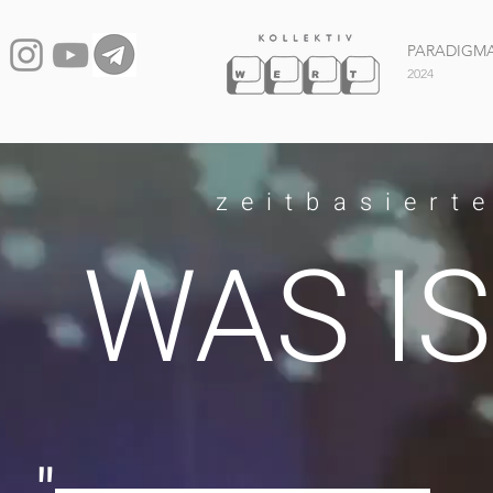
PARADIGM
2024
zeitbasiert
WAS I