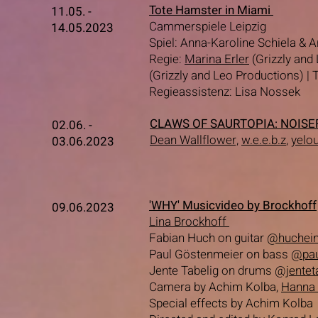
Tote Hamster in Miami
11.05. -
Cammerspiele Leipzig
14.05.2023
Spiel: Anna-Karoline Schiela & 
Regie:
Marina Erler
(Grizzly and
(Grizzly and Leo Productions) | 
Regieassistenz: Lisa Nossek
CLAWS OF SAURTOPIA: NOISE
02.06. -
Dean Wallflower,
w.e.e.b.z
,
yelo
03.06.2023
'WHY' Musicvideo by Brockhoff
09.06.2023
Lina Brockhoff
Fabian Huch on guitar
@huchein
Paul Göstenmeier on bass
@pau
Jente Tabelig on drums
@jentet
Camera by Achim Kolba,
Hanna 
Special effects by Achim Kolba