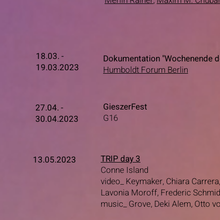
Merlin Rainer
,
Maxim M. Chubar
18.03. -
Dokumentation "Wochenende d
19.03.2023
Humboldt Forum Berlin
GieszerFest
27.04. -
G16
30.04.2023
TRIP day 3
13.05.2023
Conne Island
video_ Keymaker, Chiara Carrer
Lavonia Moroff, Frederic Schmid
music_
Grove, Deki Alem, Otto vo