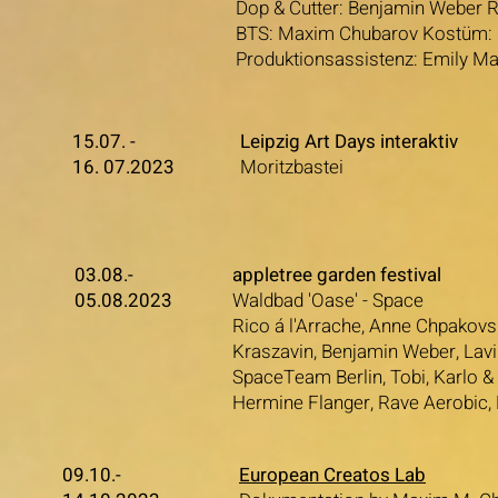
Dop & Cutter: Benjamin Weber Re
BTS: Maxim Chubarov Kostüm: M
Produktionsassistenz: Emily Ma
15.07. -
Leipzig Art Days interaktiv
16. 07.2023
Moritzbastei
03.08.-
appletree garden festival
05.08.2023
Waldbad 'Oase' - Space
Rico á l'Arrache, Anne Chpakovs
Kraszavin, Benjamin Weber, Lavin
SpaceTeam Berlin, Tobi, Karlo & 
Hermine Flanger, Rave Aerobic, K
09.10.-
European Creatos Lab