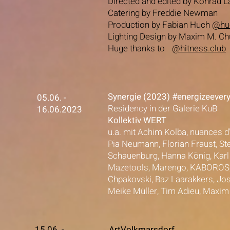
Directed and edited by Konrad 
Catering by Freddie Newman
Production by Fabian Huch
@huc
Lighting Design by Maxim M. C
Huge thanks to
@hitness.club
Synergie (2023) #energizeevery
05.06. -
Residency in der Galerie KuB
16.06.2023
Kollektiv WERT
u.a. mit Achim Kolba, nuances d'
Pia Neumann, Florian Fraust, St
Schauenburg, Hanna König, Karl T
Mazetools, Marengo, KABOROS, A
Chpakovski, Baz Laarakkers, Jos
Meike Müller, Tim Adieu, Maxim
15.06. -
ArtVolkmarsdorf