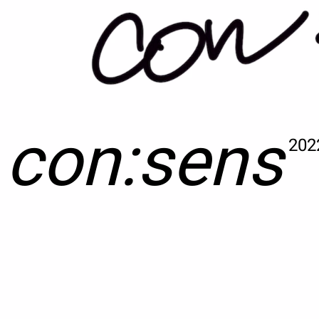
con:sens
202