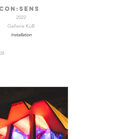
con:sens
2022
Gallerie KuB
Installation
ns