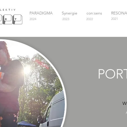
PARADIGMA
Synergie
con:sens
RESON
2021
2024
2023
2022
POR
Wi