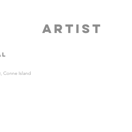
ARTIST
AL
z, Conne Island