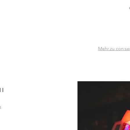
Mehr zu con:se
II
t