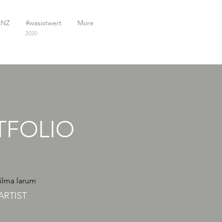
ANZ
#wasistwert
More
2020
TFOLIO
lma larum
ARTIST