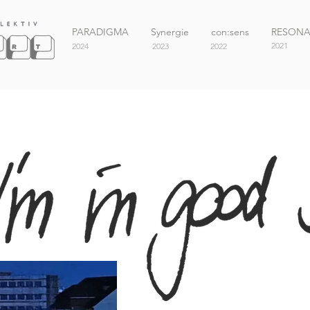
PARADIGMA
Synergie
con:sens
RESON
2021
2024
2023
2022