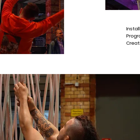
Instal
Progra
Creat