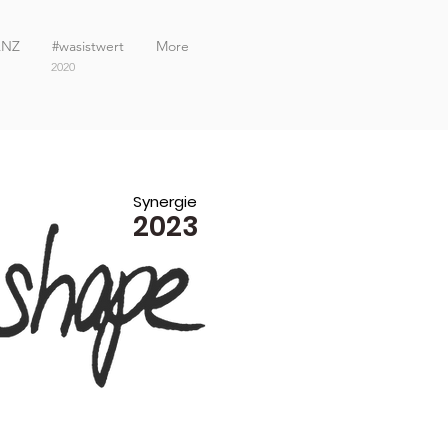
ANZ
#wasistwert
More
2020
Synergie
2023