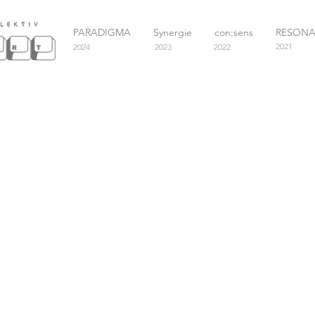
PARADIGMA
Synergie
con:sens
RESON
2021
2024
2023
2022