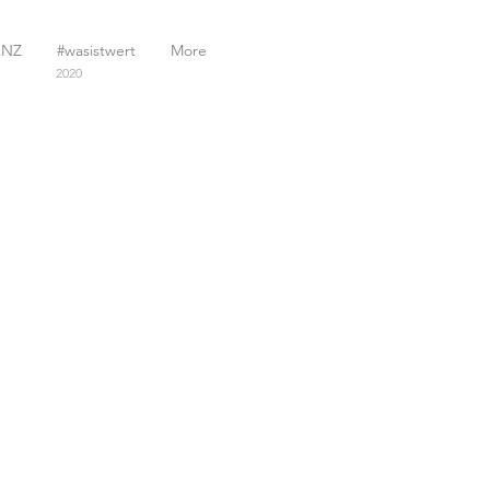
ANZ
#wasistwert
More
2020